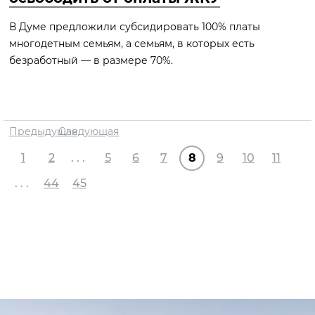
В Думе предложили субсидировать 100% платы
многодетным семьям, а семьям, в которых есть
безработный — в размере 70%.
Предыдущая
Следующая
1
2
. . .
5
6
7
8
9
10
11
. . .
44
45