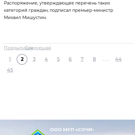
Распоряжение, утверждающее перечень таких
категорий граждан, подписал премьер-министр
Михаил Мишустин.
Предыдущая
Следующая
1
2
3
4
5
6
7
8
. . .
44
45
ООО МУП «СОЧИ-