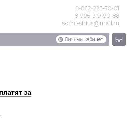
8-862-225-70-01
8-995-319-90-88
sochi-sirius@mail.ru
Личный кабинет
платят за
.