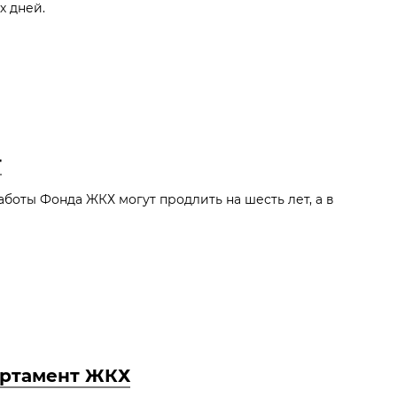
х дней.
т
боты Фонда ЖКХ могут продлить на шесть лет, а в
артамент ЖКХ