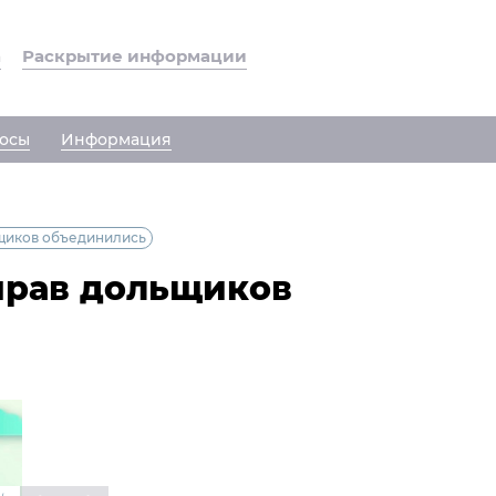
а
Раскрытие информации
осы
Информация
щиков объединились
прав дольщиков